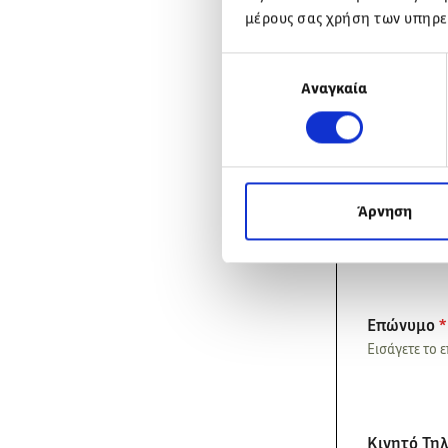
μέρους σας χρήση των υπηρε
Πέμπτη 29 & Πα
Λεωφ. Μαραθ
Επιλογή
Αναγκαία
συγκατάθεσης
ΖΗΤΉΣ
Όνομα
*
Άρνηση
Εισάγετε το 
Επώνυμο
*
Εισάγετε το 
Κινητό Τη