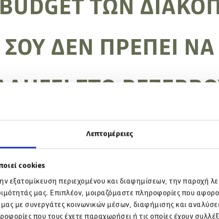
 BUDGET ΤΩΝ ΔΙΑΚΟ
ΣΟΥ ΔΕΝ ΠΡΕΠΕΙ ΝΑ
ΑΛΗΓΕΙ ΣΤΟ ΡΕΖΕΡΒΟ
Λεπτομέρειες
 που το Sandero είναι #1 στις πωλήσεις σε ολόκληρη την Ευρώπη.
οιεί cookies
σία SUV. Ενισχυμένοι προφυλακτήρες. Χώροι. Πλούσιος Εξοπλισμός.
την εξατομίκευση περιεχομένου και διαφημίσεων, την παροχή λ
 που δεν αφήνει δικαιολογίες.
ψιμότητάς μας. Επιπλέον, μοιραζόμαστε πληροφορίες που αφορο
109€/μήνα.
 μας με συνεργάτες κοινωνικών μέσων, διαφήμισης και αναλύσεω
ς δικό σου.
ροφορίες που τους έχετε παραχωρήσει ή τις οποίες έχουν συλλέξ