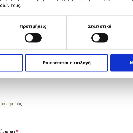
σιών τους.
ρασκευή 30 Μαΐου.
ώνος 169
Προτιμήσεις
Στατιστικά
ΤΕ
TEST DRIVE
Επιτρέπεται η επιλογή
Ν
όνομά σας.
επώνυμό σας.
λέφωνο
*