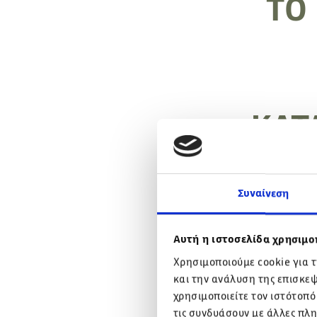
ΤΟ
ΚΑΤ
Συναίνεση
Δεν είναι τυχαίο
Αυτή η ιστοσελίδα χρησιμοπ
Εξωτερική παρου
Χρησιμοποιούμε cookie για 
Οικονομία & Τιμή
και την ανάλυση της επισκε
Από 17.350€ ή 
χρησιμοποιείτε τον ιστότοπό
Έλα να το κάνει
τις συνδυάσουν με άλλες πλη