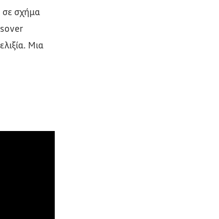
 σε σχήμα
ssover
ελιξία. Μια